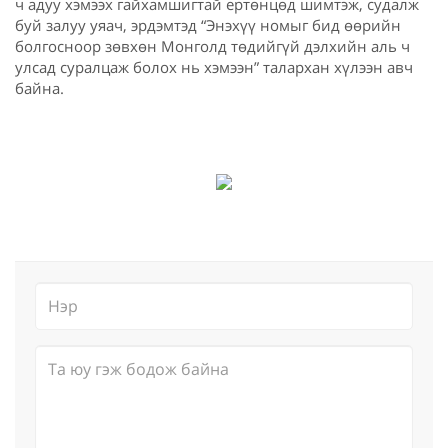
ч адуу хэмээх гайхамшигтай ертөнцөд шимтэж, судалж
буй залуу уяач, эрдэмтэд “Энэхүү номыг бид өөрийн
болгосноор зөвхөн Монголд төдийгүй дэлхийн аль ч
улсад суралцаж болох нь хэмээн” талархан хүлээн авч
байна.