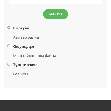
БИЧИХ
Билгүүн
Авмаар байна
Оюунцэцэг
Маш сайхан ном байна
Түвшинзаяа
Гоё ном