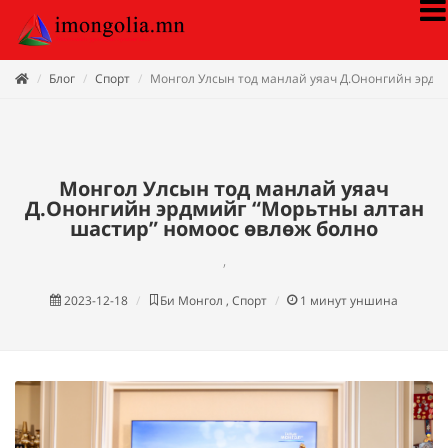
Блог
Спорт
Монгол Улсын тод манлай уяач Д.Ононгийн эрдм
Монгол Улсын тод манлай уяач
Д.Ононгийн эрдмийг “Морьтны алтан
шастир” номоос өвлөж болно
,
2023-12-18
Би Монгол , Спорт
1
минут уншина