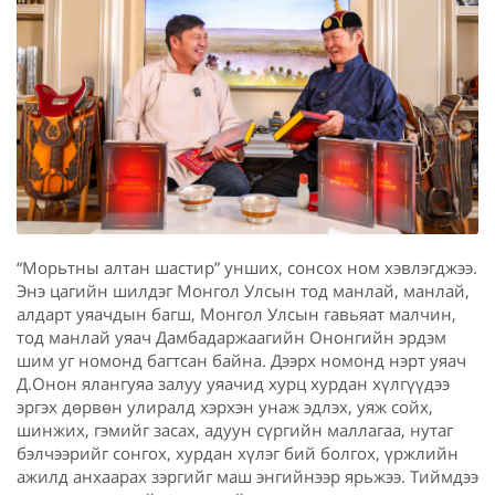
“Морьтны алтан шастир” унших, сонсох ном хэвлэгджээ.
Энэ цагийн шилдэг Монгол Улсын тод манлай, манлай,
алдарт уяачдын багш, Монгол Улсын гавьяат малчин,
тод манлай уяач Дамбадаржаагийн Ононгийн эрдэм
шим уг номонд багтсан байна. Дээрх номонд нэрт уяач
Д.Онон ялангуяа залуу уяачид хурц хурдан хүлгүүдээ
эргэх дөрвөн улиралд хэрхэн унаж эдлэх, уяж сойх,
шинжих, гэмийг засах, адуун сүргийн маллагаа, нутаг
бэлчээрийг сонгох, хурдан хүлэг бий болгох, үржлийн
ажилд анхаарах зэргийг маш энгийнээр ярьжээ. Тиймдээ