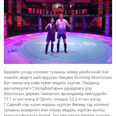
Бахрейн улсад холимог тулааны өсвөр үеийнхний Ази
тивийн аварга шалгаруулах тэмцээн болоход Монголын
баг тамирчид хоёр хүрэл медаль хүртэв. Тэмцээнд
дасгалжуулагч Т.Болдбаатарын удирдлага дор
Монголын дөрвөн тамирчин өрсөлдөхөд хөвгүүдийн
77.1 кг-ын жинд Б.Оргил, охидын 52.2 кг-ын жинд
Г.Сарнай нар хүрэл медаль хүртсэн бөгөөд тэд холимог
тулааны өсвөрийн Ази тивээс медаль хүртсэн анхны
монгол тамирчид болов. Тус тэмцээний багийн дүнгээр