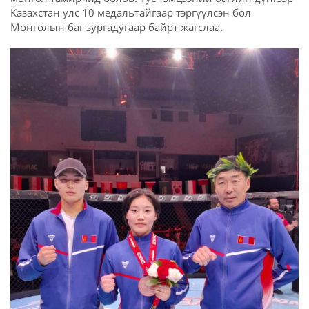
Казахстан улс 10 медальтайгаар тэргүүлсэн бол
Монголын баг зургадугаар байрт жагслаа.