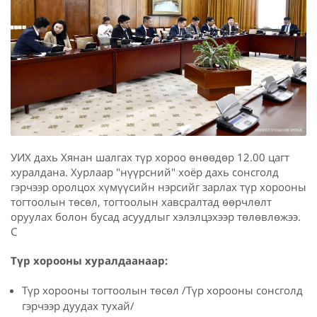
УИХ дахь Хянан шалгах түр хороо өнөөдөр 12.00 цагт
хуралдана. Хурлаар "нүүрсний" хоёр дахь сонсголд
гэрчээр оролцох хүмүүсийн нэрсийг зарлах түр хорооны
тогтоолын төсөл, тогтоолын хавсралтад өөрчлөлт
оруулах болон бусад асуудлыг хэлэлцэхээр төлөвлөжээ.
С
Түр хорооны хуралдаанаар:
Түр хорооны тогтоолын төсөл /Түр хорооны сонсголд
гэрчээр дуудах тухай/