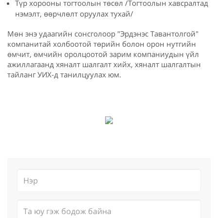
Түр хорооны тогтоолын төсөл /Тогтоолын хавсралтад
нэмэлт, өөрчлөлт оруулах тухай/
Мөн
энэ удаагийн сонсголоор "Эрдэнэс Тавантолгой"
компанитай холбоотой төрийн болон орон нутгийн
өмчит, өмчийн оролцоотой зарим компаниудын үйл
ажиллагаанд хяналт шалгалт хийх, хяналт шалгалтын
тайланг УИХ-д танилцуулах юм.