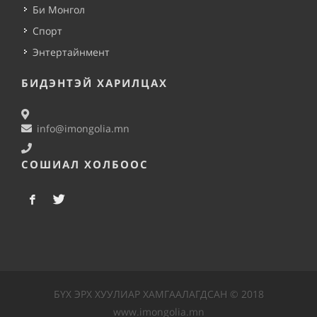
Би Монгол
Спорт
Энтертайнмент
БИДЭНТЭЙ ХАРИЛЦАХ
info@imongolia.mn
СОШИАЛ ХОЛБООС
БҮХ ЭРХ ХУУЛИАР ХАМГААЛАГДСАН © 2018
www.imongolia.mn