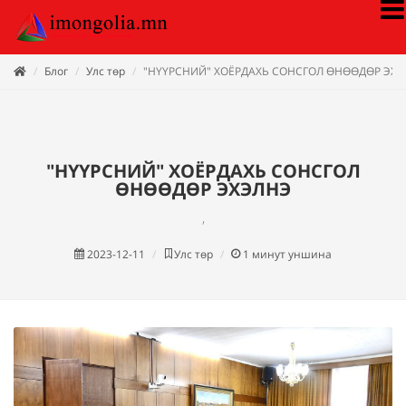
Блог
Улс төр
"НҮҮРСНИЙ" ХОЁРДАХЬ СОНСГОЛ ӨНӨӨДӨР ЭХ
"НҮҮРСНИЙ" ХОЁРДАХЬ СОНСГОЛ
ӨНӨӨДӨР ЭХЭЛНЭ
,
2023-12-11
Улс төр
1
минут уншина