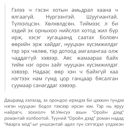
Гэлээ ч гэсэн хотын амьдрал хаана ч
ялгаагүй. Нүргээнтэй. Шуугиантай.
Түлхэлцсэн. Хөлхөлдсөн. Тиймээс л би
хэдий эх орныхоо нийслэл хотод жил бүр
ирж, хэсэг хугацаанд саатах боловч
өөрийн эрж хайдаг, нууцхан хүсэмжилдэг
тэр эрх чөлөө, тэр дотоод амгалангаа олж
чаддаггүй хэвээр. Аяс жамаараа байх
тийм нэг орон зайг нууцхан хүсэмжилдэг
хэвээр. Надаас өөр хэн ч байхгүй хаа
нэгтээх нам гүмд цор ганцаар бясалган
суумаар санагддаг хэвээр.
Дашрамд хэлэхэд, эх орондоо ирэхдээ би цээжин гүндээ
нэгэн нууцхан бодол тээсээр ирсэн юм. Тэр нь яруу
найрагч, зохиолч М.Уянсүх ахын “Оройн дээд”
романтай холбоотой. Түүний “Оройн дээд” роман надад
“Аварга мод”-ыг уншсантай адил гүн сэтгэгдэл үлдээсэн