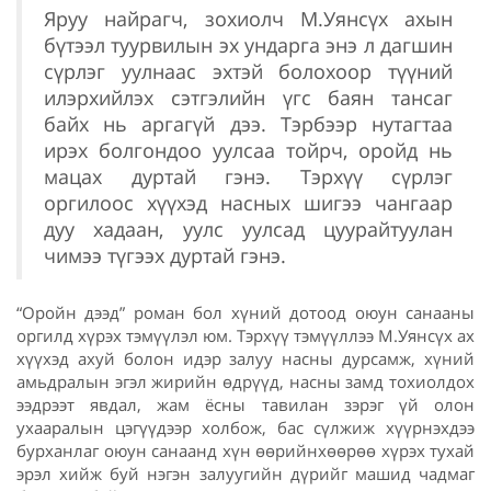
Яруу найрагч, зохиолч М.Уянсүх ахын
бүтээл туурвилын эх ундарга энэ л дагшин
сүрлэг уулнаас эхтэй болохоор түүний
илэрхийлэх сэтгэлийн үгс баян тансаг
байх нь аргагүй дээ. Тэрбээр нутагтаа
ирэх болгондоо уулсаа тойрч, оройд нь
мацах дуртай гэнэ. Тэрхүү сүрлэг
оргилоос хүүхэд насных шигээ чангаар
дуу хадаан, уулс уулсад цуурайтуулан
чимээ түгээх дуртай гэнэ.
“Оройн дээд” роман бол хүний дотоод оюун санааны
оргилд хүрэх тэмүүлэл юм. Тэрхүү тэмүүллээ М.Уянсүх ах
хүүхэд ахуй болон идэр залуу насны дурсамж, хүний
амьдралын эгэл жирийн өдрүүд, насны замд тохиолдох
ээдрээт явдал, жам ёсны тавилан зэрэг үй олон
ухааралын цэгүүдээр холбож, бас сүлжиж хүүрнэхдээ
бурханлаг оюун санаанд хүн өөрийнхөөрөө хүрэх тухай
эрэл хийж буй нэгэн залуугийн дүрийг машид чадмаг