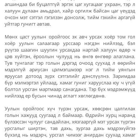
агшиндаа би буцалтгүй эргэх цаг хугацааг ухраан, тэр л
халуун дулаан амьдрал, хайр оргилж байсан цаг үеүдэд
очсон мэт сэтгэл гэгэлзэн донсолж, тийм гэхийн аргагүй
уйтгар гунигт автав.
Мөнх цаст уулын оройгоос эх авч урсах хоёр том гол
хоёр уулын салаагаар урссаар нэгдэн нийлээд, бэл
рүүгээ шаагин шуугин урсахдаа нартай халуун өдөр ч
цэв хүйтэн, ёроолын чулууд нь өнгө өнгөөр алаглана.
Тув тунгалаг тэр голын дэргэд очоод суухад л өөрийн
мэдэлгүй ариусан цэлмэгшмээр нэг л тийм уянгын
яруусал дотоод зүрх сэтгэлийг дэнслүүлнэ. Заримдаа
бүр мэлмэртэл уйлаад, хамаг гуниг харууслаа юу ч үгүй
болтол урсган мартмаар санагдана. Тэр бүх мэдрэмжүүд
нийлээд ер бусын чинад аглагт хөглөгдөнө.
Уулын оройгоос хүч түрэн урсаж, хөөсрөн цалгилах
голын хажууд суугаад л баймаар. Өдрийн хурц наранд
бүлээссэн чулууг сандайлан, хязгааргүй мэт урсах түргэн
урсгалыг ширтэн, тав дахь, зургаа дахь мэдрэхүйгээ
бүхэлд нь мэдэрч, урсгал чимээг анирдан суухад хамаг