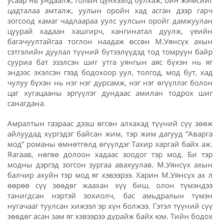
цадталаа амталж, уулын оройн хад асган дээр гарч
зогсоод хамаг чадлаараа уулс уулсын оройг дамжуулан
цуурай хадаан хашгирч, хангинатал дуулж, үеийн
багачуултайгаа тоглон наадаж өссөн М.Уянсүх ахын
сэтгэлийн дуулал түүний бүтээлүүдэд тод томруун байр
сууриа бат эзэлсэн шиг утга уянгын аяс бүхэн нь яг
эндээс эхэлсэн гээд бодохоор уул, толгод, мод бут, хад
чулуу бүхэн нь нэг нэг дурсамж, нэг нэг өгүүллэг болон
цаг хугацааны эргүүлэг дундаас амилан тодрох шиг
санагдана.
Амралтын газраас дээш өгсөн алхахад түүний сүү зөөж
айлуудад хүргэдэг байсан жим, тэр жим дагууд “Аварга
мод” романы өмнөтгөлд өгүүлдэг Тахир харгай байх аж.
Яагаав, нөгөө долоон хадаас зоодог тэр мод. Би тэр
модны дэргэд зогсон зургаа авахуулав. М.Уянсүх ахын
балчир ахуйн тэр мод яг хэвээрээ. Харин М.Уянсүх ах л
өөрөө сүү зөөдөг жаахан хүү биш, олон түмэндээ
танигдсан нэртэй зохиолч, бас амьдралын түмэн
нугачааг туулсан хижээл эр хүн болжээ. Гэтэл түүний сүү
зөөдөг асан зам яг хэвээрээ дурайж байх юм. Тийн бодох