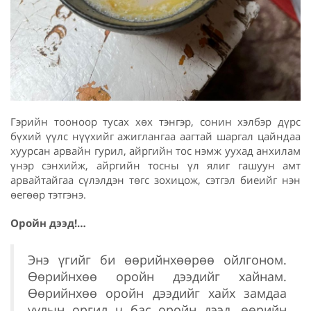
Гэрийн тооноор тусах хөх тэнгэр, сонин хэлбэр дүрс
бүхий үүлс нүүхийг ажиглангаа аагтай шаргал цайндаа
хуурсан арвайн гурил, айргийн тос нэмж уухад анхилам
үнэр сэнхийж, айргийн тосны үл ялиг гашуун амт
арвайтайгаа сүлэлдэн төгс зохицож, сэтгэл биеийг нэн
өегөөр тэтгэнэ.
Оройн дээд!…
Энэ үгийг би өөрийнхөөрөө ойлгоном.
Өөрийнхөө оройн дээдийг хайнам.
Өөрийнхөө оройн дээдийг хайх замдаа
уулын оргил ч бас оройн дээд, өөрийн