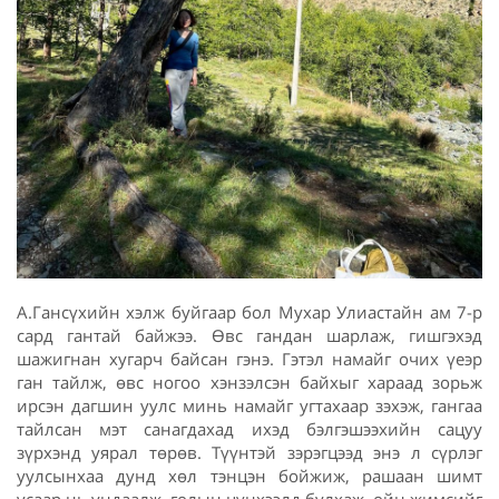
А.Гансүхийн хэлж буйгаар бол Мухар Улиастайн ам 7-р
сард гантай байжээ. Өвс гандан шарлаж, гишгэхэд
шажигнан хугарч байсан гэнэ. Гэтэл намайг очих үеэр
ган тайлж, өвс ногоо хэнзэлсэн байхыг хараад зорьж
ирсэн дагшин уулс минь намайг угтахаар зэхэж, гангаа
тайлсан мэт санагдахад ихэд бэлгэшээхийн сацуу
зүрхэнд уярал төрөв. Түүнтэй зэрэгцээд энэ л сүрлэг
уулсынхаа дунд хөл тэнцэн бойжиж, рашаан шимт
усаар нь ундаалж, голын цүнхээлд булхаж, ойн жимсийг