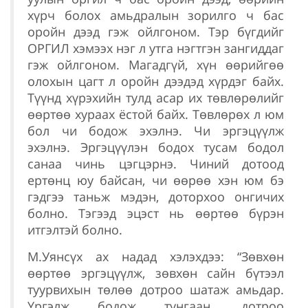
хүрч болох амьдралын зорилго ч бас
оройн дээд гэж ойлгоном. Тэр бүгдийг
ОРГИЛ хэмээх нэг л утга нэгтгэн зангиддаг
гэж ойлгоном. Магадгүй, хүн өөрийгөө
олохын цагт л оройн дээдэд хүрдэг байх.
Түүнд хүрэхийн тулд асар их төвлөрөлийг
өөртөө хураах ёстой байх. Төвлөрөх л юм
бол чи бодож эхэлнэ. Чи эргэцүүлж
эхэлнэ. Эргэцүүлэн бодох тусам бодол
санаа чинь цэгцэрнэ. Чиний дотоод
ертөнц юу байсан, чи өөрөө хэн юм бэ
гэдгээ таньж мэдэн, доторхоо онгичих
болно. Тэгээд эцэст нь өөртөө бүрэн
итгэлтэй болно.
М.Уянсүх ах надад хэлэхдээ: “Зөвхөн
өөртөө эргэцүүлж, зөвхөн сайн бүтээл
туурвихын төлөө дотроо шатаж амьдар.
Үргэлж бодож тунгаан, дотроо