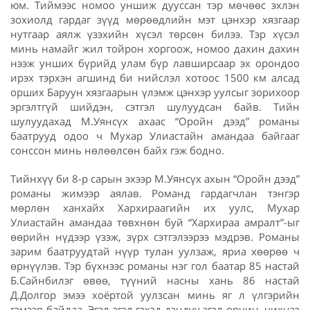
юм. Тиймээс номоо уншиж дууссан тэр мөчөөс эхлэн
зохиолд гардаг зүүд мөрөөдлийн мэт цэнхэр хязгаар
нутгаар аялж үзэхийн хүсэл төрсөн билээ. Тэр хүсэл
минь намайг жил тойрон хоргоож, номоо дахин дахин
нээж унших бүрийд улам бүр лавширсаар эх орондоо
ирэх тэрхэн агшинд би нийслэл хотоос 1500 км алсад
орших Баруун хязгаарын үлэмж цэнхэр уулсыг зорихоор
эргэлтгүй шийдэн, сэтгэл шулуудсан байв. Тийн
шулуудахад М.Уянсүх ахаас “Оройн дээд” романы
баатрууд одоо ч Мухар Улиастайн амандаа байгааг
сонссон минь нөлөөлсөн байх гэж бодно.
Тийнхүү би 8-р сарын эхээр М.Уянсүх ахын “Оройн дээд”
романы жимээр аялав. Романд гардагчлан тэнгэр
мөрлөн ханхайх Хархираагийн их уулс, Мухар
Улиастайн амандаа төвхнөн буй “Хархираа амралт”-ыг
өөрийн нүдээр үзэж, зүрх сэтгэлээрээ мэдрэв. Романы
зарим баатруудтай нүүр тулан уулзаж, яриа хөөрөө ч
өрнүүлэв. Тэр бүхнээс романы нэг гол баатар 85 настай
Б.Сайнбилэг өвөө, түүний насны хань 86 настай
Д.Долгор эмээ хоёртой уулзсан минь яг л үлгэрийн
гэмээр байлаа. Эгэл эгэл гэхэд дэндүү эгэл орчин, чихнээ