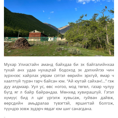
Мухар Улиастайн аманд байхдаа би эх байгалийнхаа
тухай анх удаа нухацтай бодоход эх дэлхийгээ чин
зүрхнээс хайрлах уярам сэтгэл өөрийн эрхгүй, ямар ч
хаалтгүй түрэн гарч байсан юм. “Ай юутай сайхан!...” гэж
дуу алдмаар. Уул ус, өвс ногоо, мод төгөл, газар чулуу
бүгд яг л байр байрандаа. Мөнхөд хувирашгүй. Гэтэл
хүмүүс бид л цаг үргэлж хувьсаж, гуйван дайвж,
өөрсдийн амьдралаа түвэгтэй, яршигтай болгож,
түүндээ зовж зүдэрч явдаг юм шиг санагдана.