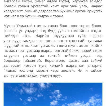
өнгөрсөн бүхэн, хамаг алдаа бүхэн, харуусал гомдол
болгон голын урсгалтай хамт арчигдан урсч, надаас
холдох мэт. Миний дотроос тэр бүхнийг урсган ариусгах
мэт нэг л ер бусын мэдрэмж төрнө.
Мухар Улиастайн амны салаа болгоноос горхи болон
рашаан ус ундарч, тэд бүгд уулын голтойгоо нэгдэн
нийлдэг ажээ. Нарийн шуудуугаар гүйх тэдгээр
урсгалууд замдаа өвс ногоо, өнгөт цэцэгсийг тунгалаг
шүүдрийнх нь хамт, ургамлын шим шүлт, амин охийнх
нь хамт тээн урссаар шаргал өнгөтэй болж, нарийн жим
татуулан урссаар их голтой нийлэн урсдаг гээд
бодохоор гайхалтай. Боролзгоно цэцэгс хаа сайгүй
дэлгэрсэн ногоон нуга хөндий шаргалтан алтарна.
Гишгэх тоолонд газрын хөрс зөөлөн. Нэг л сайхан
аялгуу эгшиглэх шиг уяруун яруу.