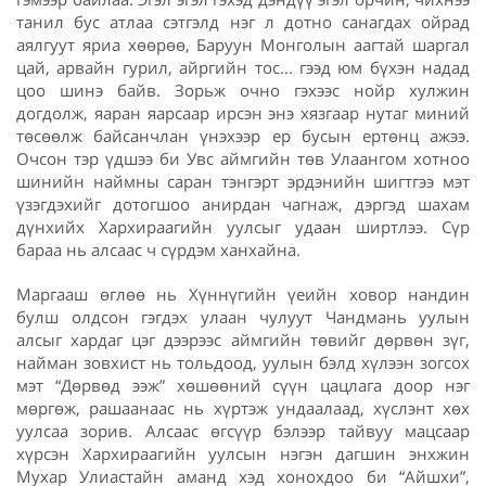
танил бус атлаа сэтгэлд нэг л дотно санагдах ойрад
аялгуут яриа хөөрөө, Баруун Монголын аагтай шаргал
цай, арвайн гурил, айргийн тос... гээд юм бүхэн надад
цоо шинэ байв. Зорьж очно гэхээс нойр хулжин
догдолж, яаран яарсаар ирсэн энэ хязгаар нутаг миний
төсөөлж байсанчлан үнэхээр ер бусын ертөнц ажээ.
Очсон тэр үдшээ би Увс аймгийн төв Улаангом хотноо
шинийн наймны саран тэнгэрт эрдэнийн шигтгээ мэт
үзэгдэхийг дотогшоо анирдан чагнаж, дэргэд шахам
дүнхийх Хархираагийн уулсыг удаан ширтлээ. Сүр
бараа нь алсаас ч сүрдэм ханхайна.
Маргааш өглөө нь Хүннүгийн үеийн ховор нандин
булш олдсон гэгдэх улаан чулуут Чандмань уулын
алсыг хардаг цэг дээрээс аймгийн төвийг дөрвөн зүг,
найман зовхист нь тольдоод, уулын бэлд хүлээн зогсох
мэт “Дөрвөд ээж” хөшөөний сүүн цацлага доор нэг
мөргөж, рашаанаас нь хүртэж ундаалаад, хүслэнт хөх
уулсаа зорив. Алсаас өгсүүр бэлээр тайвуу мацсаар
хүрсэн Хархираагийн уулсын нэгэн дагшин энхжин
Мухар Улиастайн аманд хэд хонохдоо би “Айшхи”,