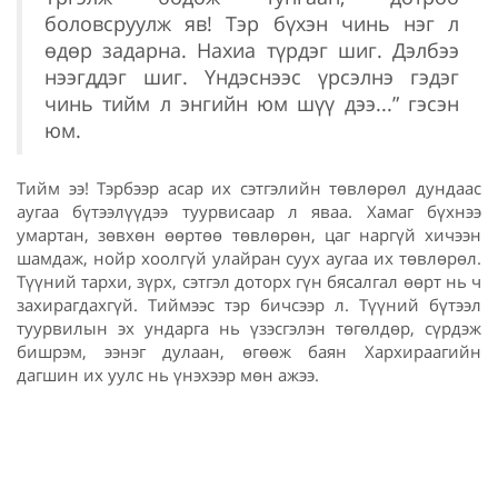
боловсруулж яв! Тэр бүхэн чинь нэг л
өдөр задарна. Нахиа түрдэг шиг. Дэлбээ
нээгддэг шиг. Үндэснээс үрсэлнэ гэдэг
чинь тийм л энгийн юм шүү дээ...” гэсэн
юм.
Тийм ээ! Тэрбээр асар их сэтгэлийн төвлөрөл дундаас
аугаа бүтээлүүдээ туурвисаар л яваа. Хамаг бүхнээ
умартан, зөвхөн өөртөө төвлөрөн, цаг наргүй хичээн
шамдаж, нойр хоолгүй улайран суух аугаа их төвлөрөл.
Түүний тархи, зүрх, сэтгэл доторх гүн бясалгал өөрт нь ч
захирагдахгүй. Тиймээс тэр бичсээр л. Түүний бүтээл
туурвилын эх ундарга нь үзэсгэлэн төгөлдөр, сүрдэж
бишрэм, ээнэг дулаан, өгөөж баян Хархираагийн
дагшин их уулс нь үнэхээр мөн ажээ.