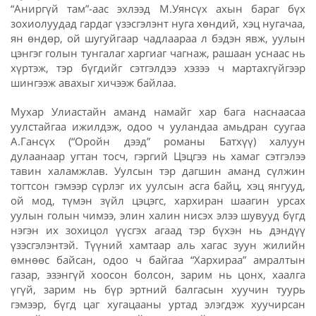
“Аниргүй там”-аас эхлээд М.Уянсүх ахын бараг бүх
зохиолуудад гардаг үзэсгэлэнт нуга хөндий, хэц нугачаа,
ян өндөр, ой шугуйгаар чадлаараа л бэдэн явж, уулын
цэнгэг голын тунгалаг харгиаг чагнаж, рашаан уснаас нь
хүртэж, тэр бүгдийг сэтгэлдээ хэзээ ч мартахгүйгээр
шингээж авахыг хичээж байлаа.
Мухар Улиастайн аманд намайг хар бага наснаасаа
уулстайгаа ижилдэж, одоо ч ууландаа амьдран суугаа
А.Гансүх (“Оройн дээд” романы Батхүү) халуун
дулаанаар угтан тосч, гэргий Цэцгээ нь хамаг сэтгэлээ
тавин халамжлав. Уулсын тэр дагшин аманд сүлжин
тогтсон гэмээр сүрлэг их уулсын асга байц, хэц янгууд,
ой мод, түмэн зүйл цэцэгс, хархиран шаагин урсах
уулын голын чимээ, элин халин нисэх элээ шувууд бүгд
нэгэн их зохицол үүсгэх агаад тэр бүхэн нь дэндүү
үзэсгэлэнтэй. Түүний хамтаар аль хагас зуун жилийн
өмнөөс байсан, одоо ч байгаа “Хархираа” амралтын
газар, эзэнгүй хоосон болсон, зарим нь цонх, хаалга
үгүй, зарим нь бүр эртний балгасын хуучин туурь
гэмээр, бүгд цаг хугацааны уртад элэгдэж хуучирсан