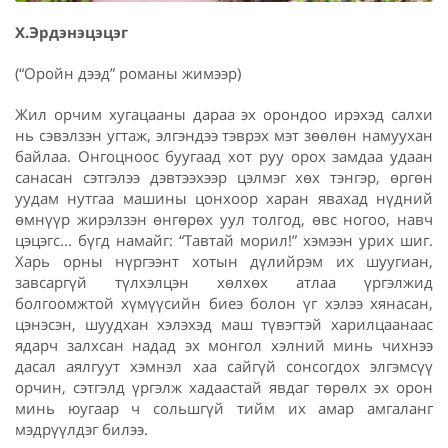
Х.Эрдэнэцэцэг
(“Оройн дээд” романы жимээр)
Жил орчим хугацааны дараа эх орондоо ирэхэд салхи
нь сэвэлзэн угтаж, элгэндээ тэврэх мэт зөөлөн намуухан
байлаа. Онгоцноос буугаад хот руу орох замдаа удаан
санасан сэтгэлээ дэвтээхээр цэлмэг хөх тэнгэр, өргөн
уудам нутгаа машины цонхоор харан явахад нүдний
өмнүүр жирэлзэн өнгөрөх уул толгод, өвс ногоо, навч
цэцэгс... бүгд намайг: “Тавтай морил!” хэмээн урих шиг.
Харь орны нүргээнт хотын дүлийрэм их шуугиан,
завсаргүй түлхэлцэн хөлхөх атлаа үргэлжид
болгоомжтой хүмүүсийн биеэ болон үг хэлээ хянасан,
цэнэсэн, шуудхан хэлэхэд маш түвэгтэй харилцаанаас
ядарч залхсан надад эх монгол хэлний минь чихнээ
дасал аялгуут хэмнэл хаа сайгүй сонсогдох элгэмсүү
орчин, сэтгэлд үргэлж хадаастай явдаг төрөлх эх орон
минь юугаар ч сольшгүй тийм их амар амгаланг
мэдрүүлдэг билээ.