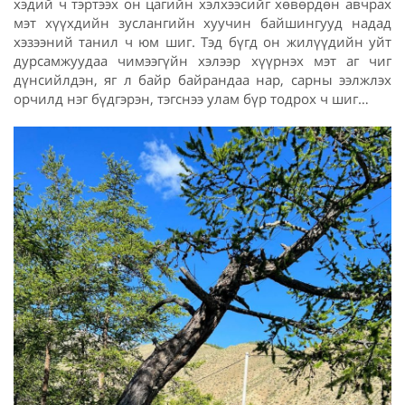
хэдий ч тэртээх он цагийн хэлхээсийг хөвөрдөн авчрах
мэт хүүхдийн зуслангийн хуучин байшингууд надад
хэзээний танил ч юм шиг. Тэд бүгд он жилүүдийн уйт
дурсамжуудаа чимээгүйн хэлээр хүүрнэх мэт аг чиг
дүнсийлдэн, яг л байр байрандаа нар, сарны ээлжлэх
орчилд нэг бүдгэрэн, тэгснээ улам бүр тодрох ч шиг…