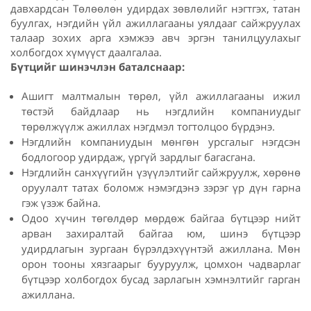
давхардсан Төлөөлөн удирдах зөвлөлийг нэгтгэх, татан
буулгах, нэгдийн үйл ажиллагааны уялдааг сайжруулах
талаар зохих арга хэмжээ авч эргэн танилцуулахыг
холбогдох хүмүүст даалгалаа.
Бүтцийг шинэчлэн баталснаар:
Ашигт малтмалын төрөл, үйл ажиллагааны ижил
төстэй байдлаар нь нэгдлийн компаниудыг
төрөлжүүлж ажиллах нэгдмэл тогтолцоо бүрдэнэ.
Нэгдлийн компаниудын мөнгөн урсгалыг нэгдсэн
бодлогоор удирдаж, үргүй зардлыг багасгана.
Нэгдлийн санхүүгийн үзүүлэлтийг сайжруулж, хөрөнө
оруулалт татах боломж нэмэгдэнэ зэрэг үр дүн гарна
гэж үзэж байна.
Одоо хүчин төгөлдөр мөрдөж байгаа бүтцээр нийт
арван захиралтай байгаа юм, шинэ бүтцээр
удирдлагын зургаан бүрэлдэхүүнтэй ажиллана. Мөн
орон тооны хязгаарыг бууруулж, цомхон чадварлаг
бүтцээр холбогдох бусад зарлагын хэмнэлтийг гарган
ажиллана.