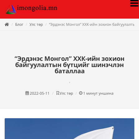
Блог
Улс төр
“Эрдэнэс Монгол” ХХК-ийн зохион байгуулалтын
“Эрдэнэс Монгол” ХХК-ийн зохион
байгуулалтын бүтцийг шинэчлэн
баталлаа
,
2022-05-11
Улс төр
1
минут уншина