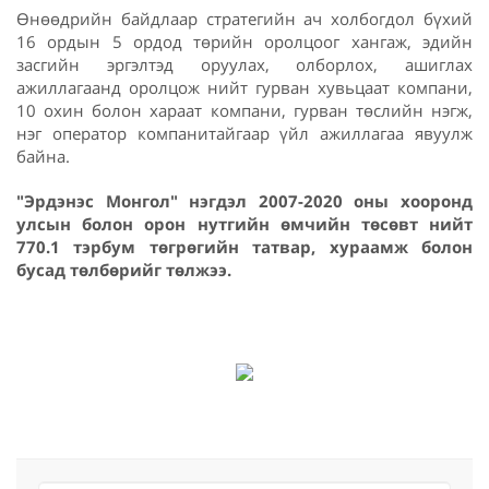
Өнөөдрийн байдлаар стратегийн ач холбогдол бүхий
16 ордын 5 ордод төрийн оролцоог хангаж, эдийн
засгийн эргэлтэд оруулах, олборлох, ашиглах
ажиллагаанд оролцож нийт гурван хувьцаат компани,
10 охин болон хараат компани, гурван төслийн нэгж,
нэг оператор компанитайгаар үйл ажиллагаа явуулж
байна.
"Эрдэнэс Монгол" нэгдэл 2007-2020 оны хооронд
улсын болон орон нутгийн өмчийн төсөвт нийт
770.1 тэрбум төгрөгийн татвар, хураамж болон
бусад төлбөрийг төлжээ.