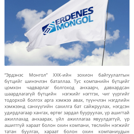
“Эрдэнэс Монгол” ХХК-ийн зохион байгуулалтын
бүтцийг шинэчлэн баталлаа. Тус компанийн бүтцийг
цомхон чадварлаг болгоход анхаарч, давхардсан
шаардлагагүй бүтцийн нэгжийг нэгтгэх, чиг үүргийг
тодорхой болгох арга хэмжээ авах, түүнчлэн нэгдлийн
хэмжээнд санхүүгийн сахилга бат сайжруулах, нэгдсэн
удирдлагаар хангах, өртөг зардал бууруулах, үр ашигтай
ажиллахад анхаарах, үйл ажиллагаа явуулдаггүй, үр
ашигггүй хараат болон охин компани, төслийн нэгжийг
татан буулгах, хараат болон охин компаниудын