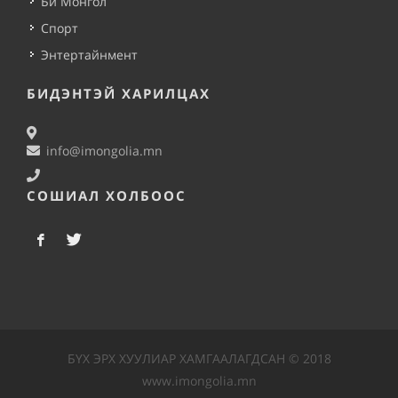
Би Монгол
Спорт
Энтертайнмент
БИДЭНТЭЙ ХАРИЛЦАХ
info@imongolia.mn
СОШИАЛ ХОЛБООС
БҮХ ЭРХ ХУУЛИАР ХАМГААЛАГДСАН © 2018
www.imongolia.mn