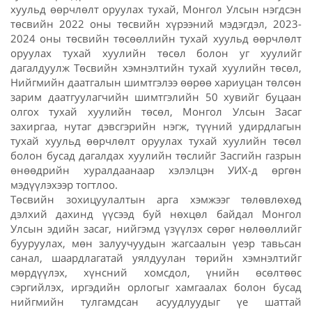
хуульд өөрчлөлт оруулах тухай, Монгол Улсын нэгдсэн
төсвийн 2022 оны төсвийн хүрээний мэдэгдэл, 2023-
2024 оны төсвийн төсөөллийн тухай хуульд өөрчлөлт
оруулах тухай хуулийн төсөл болон уг хуулийг
дагалдуулж Төсвийн хэмнэлтийн тухай хуулийн төсөл,
Нийгмийн даатгалын шимтгэлээ өөрөө хариуцан төлсөн
зарим даатгуулагчийн шимтгэлийн 50 хувийг буцаан
олгох тухай хуулийн төсөл, Монгол Улсын Засаг
захиргаа, нутаг дэвсгэрийн нэгж, түүний удирдлагын
тухай хуульд өөрчлөлт оруулах тухай хуулийн төсөл
болон бусад дагалдах хуулийн төслийг Засгийн газрын
өнөөдрийн хуралдаанаар хэлэлцэн УИХ-д өргөн
мэдүүлэхээр тогтлоо.
Төсвийн зохицуулалтын арга хэмжээг төлөвлөхөд
дэлхий дахинд үүсээд буй нөхцөл байдал Монгол
Улсын эдийн засаг, нийгэмд үзүүлэх сөрөг нөлөөллийг
бууруулах, мөн залуучуудын жагсаалын үеэр тавьсан
санал, шаардлагатай уялдуулан төрийн хэмнэлтийг
мөрдүүлэх, хүнсний хомсдол, үнийн өсөлтөөс
сэргийлэх, иргэдийн орлогыг хамгаалах болон бусад
нийгмийн тулгамдсан асуудлуудыг үе шаттай