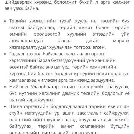
шийдвэрлэх хүрээнд боломжит бүхий л арга хэмжээг
авч үзэж байна.
Төрийн хэмнэлтийн тухай хууль нь төсвийн бүх
шатны байгууллага, төрийн өмчит болон төрийн
өмчийн оролцоотой хуулийн этгээдийн үйл
ажиллагаандаа заавал дагаж мөрдөх
хязгаарлалтуудыг хуульчлан тогтоож өгсөн.
Гадаад нөхцөл байдлаас шалтгаалан өргөн
хэрэглээний бараа бүтээгдэхүүний үнэ ханшийн
өсөлттэй байгаа энэ цаг үед төрийн хэмнэлтийн
хүрээнд бий болсон зардлыг иргэдийн бодит орлогыг
хамгаалахад чиглэсэн арга хэмжээнд зарцуулна.
Нийслэл Улаанбаатар хотын төвлөрлийг сааруулах,
бүс нутгийн хөгжлийг дэмжих төсвийн бодлогыг үе
шаттай хэрэгжүүлнэ.
Шинэ сэргэлтийн бодлогод заасан төрийн өмчит аж
ахуйн нэгжүүдийн үр ашиг, засаглалыг сайжруулж,
олон нийтийн шууд хяналтад оруулах ажлыг зохион
байгуулах, төрийн өмчит компанийн бүтцийн
өөрчлөлтийн шинэчлэлийг хэрэгжүүлнэ.