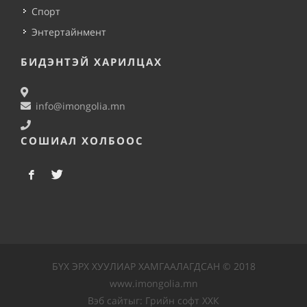
Спорт
Энтертайнмент
БИДЭНТЭЙ ХАРИЛЦАХ
info@imongolia.mn
СОШИАЛ ХОЛБООС
БҮХ ЭРХ ХУУЛИАР ХАМГААЛАГДСАН © 2018
www.imongolia.mn
Вэб сайт
ыг:
Грийн софт ХХК