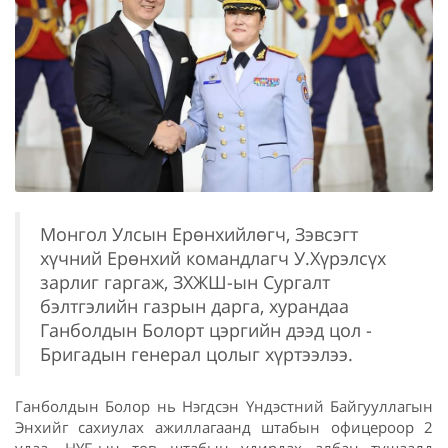
Монгол Улсын Ерөнхийлөгч, Зэвсэгт
хүчний Ерөнхий командлагч У.Хүрэлсүх
зарлиг гаргаж, ЗХЖШ-ын Сургалт
бэлтгэлийн газрын дарга, хурандаа
Ганболдын Болорт цэргийн дээд цол -
Бригадын генерал цолыг хүртээлээ.
Ганболдын Болор нь Нэгдсэн Үндэстний Байгууллагын
Энхийг сахиулах ажиллагаанд штабын офицероор 2
удаа, НҮБ-ын төв штабын удирдах албан тушаалд