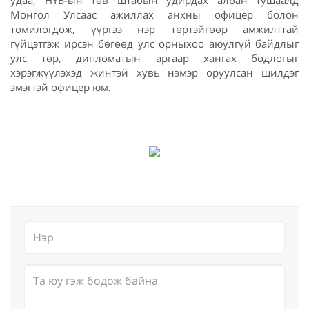
Монгол Улсаас ажиллах анхны офицер болон
томилогдож, үүргээ нэр төртэйгөөр амжилттай
гүйцэтгэж ирсэн бөгөөд улс орныхоо аюулгүй байдлыг
улс төр, дипломатын аргаар хангах бодлогыг
хэрэгжүүлэхэд жинтэй хувь нэмэр оруулсан шилдэг
эмэгтэй офицер юм.