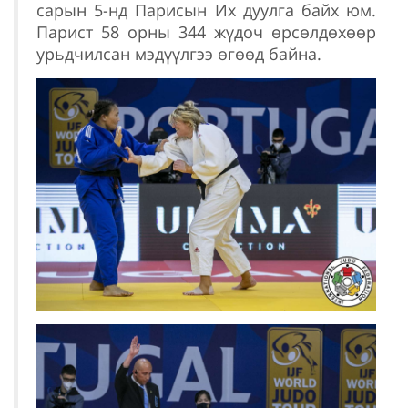
сарын 5-нд Парисын Их дуулга байх юм.
Парист 58 орны 344 жүдоч өрсөлдөхөөр
урьдчилсан мэдүүлгээ өгөөд байна.