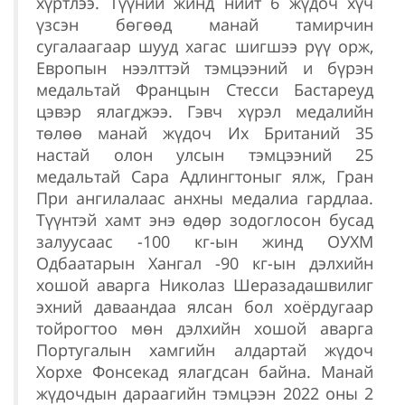
хүртлээ. Түүний жинд нийт 6 жүдоч хүч
үзсэн бөгөөд манай тамирчин
сугалаагаар шууд хагас шигшээ рүү орж,
Европын нээлттэй тэмцээний и бүрэн
медальтай Францын Стесси Бастареуд
цэвэр ялагджээ. Гэвч хүрэл медалийн
төлөө манай жүдоч Их Британий 35
настай олон улсын тэмцээний 25
медальтай Сара Адлингтоныг ялж, Гран
При ангилалаас анхны медалиа гардлаа.
Түүнтэй хамт энэ өдөр зодоглосон бусад
залуусаас -100 кг-ын жинд ОУХМ
Одбаатарын Хангал -90 кг-ын дэлхийн
хошой аварга Николаз Шеразадашвилиг
эхний даваандаа ялсан бол хоёрдугаар
тойрогтоо мөн дэлхийн хошой аварга
Португалын хамгийн алдартай жүдоч
Хорхе Фонсекад ялагдсан байна. Манай
жүдочдын дараагийн тэмцээн 2022 оны 2