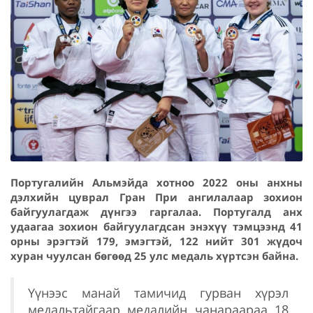
Португалийн Альмэйда хотноо 2022 оны анхны
дэлхийн цуврал Гран При ангилалаар зохион
байгуулагдаж дүнгээ гаргалаа. Португалд анх
удаагаа зохион байгуулагдсан энэхүү тэмцээнд 41
орны эрэгтэй 179, эмэгтэй, 122 нийт 301 жүдоч
хуран чуулсан бөгөөд 25 улс медаль хүртсэн байна.
Үүнээс манай тамичид гурван хүрэл
медальтайгаар медалийн чанараараа 18