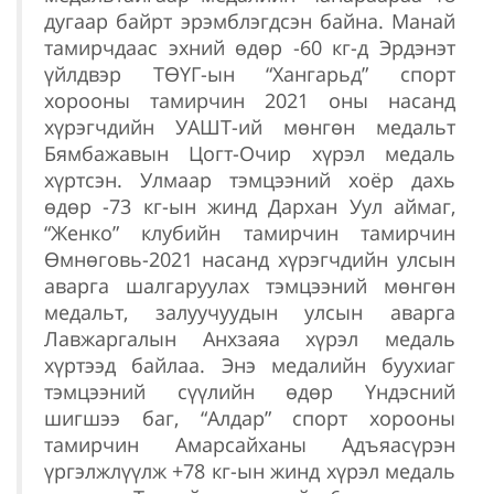
дугаар байрт эрэмблэгдсэн байна. Манай
тамирчдаас эхний өдөр -60 кг-д Эрдэнэт
үйлдвэр ТӨҮГ-ын “Хангарьд” спорт
хорооны тамирчин 2021 оны насанд
хүрэгчдийн УАШТ-ий мөнгөн медальт
Бямбажавын Цогт-Очир хүрэл медаль
хүртсэн. Улмаар тэмцээний хоёр дахь
өдөр -73 кг-ын жинд Дархан Уул аймаг,
“Женко” клубийн тамирчин тамирчин
Өмнөговь-2021 насанд хүрэгчдийн улсын
аварга шалгаруулах тэмцээний мөнгөн
медальт, залуучуудын улсын аварга
Лавжаргалын Анхзаяа хүрэл медаль
хүртээд байлаа. Энэ медалийн буухиаг
тэмцээний сүүлийн өдөр Үндэсний
шигшээ баг, “Алдар” спорт хорооны
тамирчин Амарсайханы Адъяасүрэн
үргэлжлүүлж +78 кг-ын жинд хүрэл медаль