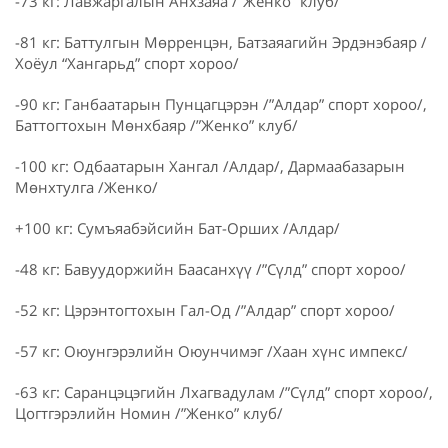
-73 кг: Лавжаргалын Анхзаяа /”Женко” клуб/
-81 кг: Баттулгын Мөрренцэн, Батзаяагийн Эрдэнэбаяр /
Хоёул “Хангарьд” спорт хороо/
-90 кг: Ганбаатарын Пунцагцэрэн /”Алдар” спорт хороо/,
Баттогтохын Мөнхбаяр /”Женко” клуб/
-100 кг: Одбаатарын Хангал /Алдар/, Дармаабазарын
Мөнхтулга /Женко/
+100 кг: Сумъяабэйсийн Бат-Орших /Алдар/
-48 кг: Бавуудоржийн Баасанхүү /”Сүлд” спорт хороо/
-52 кг: Цэрэнтогтохын Гал-Од /”Алдар” спорт хороо/
-57 кг: Оюунгэрэлийн Оюунчимэг /Хаан хүнс импекс/
-63 кг: Саранцэцэгийн Лхагвадулам /”Сүлд” спорт хороо/,
Цогтгэрэлийн Номин /”Женко” клуб/