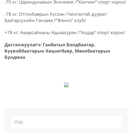
-70 кг: Цэрэндуламын Энхчимэг /”Хилчин” спорт хороо/
-78 кг: Отгонбаярын Хүслэн /Чингэлтэй дүүрэг/
Баатарсүхийн Ганзаяа /”Женко” клуб/
+78 кг: Амарсайханы Адьяасүрэн /”Алдар” спорт хороо/
Дасгалжуулагч: Ганбатын Болдбаатар,
Бүүвэйбаатарын Хишигбаяр, Мөнхбаатарын
Бундмаа