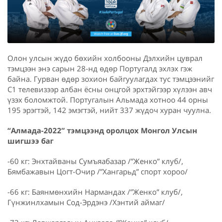
Олон улсын жүдо бөхийн холбооны Дэлхийн цуврал
тэмцээн энэ сарын 28-нд өдөр Португалд эхлэх гэж
байна. Гурван өдөр зохион байгуулагдах тус тэмцээнийг
С1 телевизээр албан ёсны онцгой эрхтэйгээр хүлээн авч
үзэх боломжтой. Португалын Альмада хотноо 44 орны
195 эрэгтэй, 142 эмэгтэй, нийт 337 жүдоч хуран чуулна.
“Алмада-2022” тэмцээнд оролцох Монгол Улсын
шигшээ баг
-60 кг: Энхтайваны Сумъяабазар /”Женко” клуб/,
Бямбажавын Цогт-Очир /”Хангарьд” спорт хороо/
-66 кг: Баянмөнхийн Нармандах /”Женко” клуб/,
Гүнжинлхамын Сод-Эрдэнэ /Хэнтий аймаг/