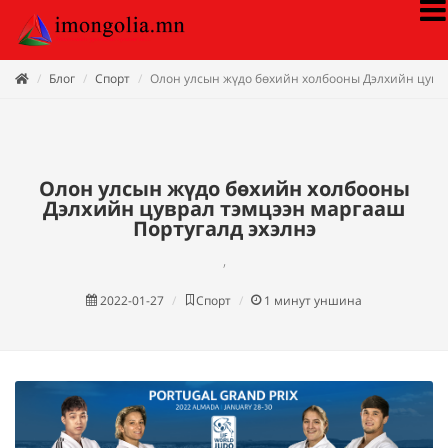
Блог
Спорт
Олон улсын жүдо бөхийн холбооны Дэлхийн цувра
Олон улсын жүдо бөхийн холбооны
Дэлхийн цуврал тэмцээн маргааш
Португалд эхэлнэ
,
2022-01-27
Спорт
1
минут уншина