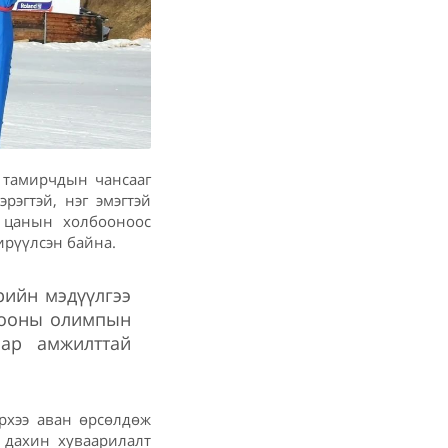
 тамирчдын чансааг
рэгтэй, нэг эмэгтэй
 цанын холбооноос
рүүлсэн байна.
рийн мэдүүлгээ
бооны олимпын
нар амжилттай
хээ аван өрсөлдөж
 дахин хуваарилалт