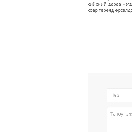
хийсний дараа нэгд
хоёр төрөлд өрсөлд