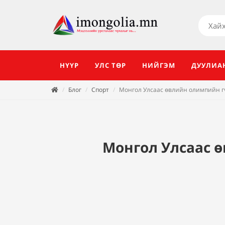
НҮҮР
УЛС ТӨР
НИЙГЭМ
ДУУЛИА
Блог
Спорт
Монгол Улсаас өвлийн олимпийн г
Монгол Улсаас 