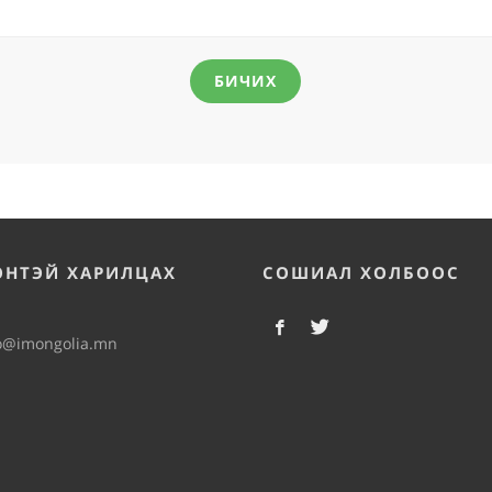
БИЧИХ
ЭНТЭЙ ХАРИЛЦАХ
СОШИАЛ ХОЛБООС
o@imongolia.mn