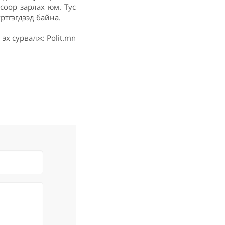
соор зарлах юм. Тус
тгэгдээд байна.
эх сурвалж: Polit.mn