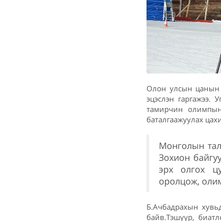
Олон улсын цанын 
эцэслэн гаргажээ. 
тамирчин олимпын
баталгаажуулах ца
Монголын тал
Зохион байгу
эрх олгох ц
оролцож, оли
Б.Ачбадрахын хув
байв.Тэшүүр, биат