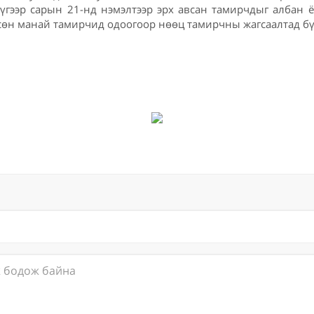
үгээр сарын 21-нд нэмэлтээр эрх авсан тамирчдыг албан ё
сөн манай тамирчид одоогоор нөөц тамирчны жагсаалтад бүр