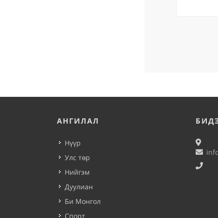
АНГИЛАЛ
БИД
Нүүр
inf
Улс төр
Нийгэм
Дуулиан
Би Монгол
Спорт