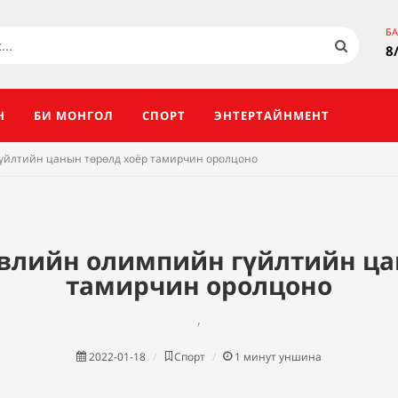
Б
8
Н
БИ МОНГОЛ
СПОРТ
ЭНТЕРТАЙНМЕНТ
үйлтийн цанын төрөлд хоёр тамирчин оролцоно
өвлийн олимпийн гүйлтийн ца
тамирчин оролцоно
,
2022-01-18
Спорт
1
минут уншина