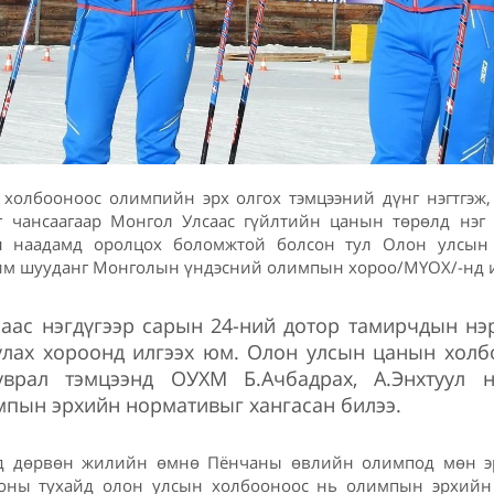
холбооноос олимпийн эрх олгох тэмцээний дүнг нэгтгэж,
Уг чансаагаар Монгол Улсаас гүйлтийн цанын төрөлд нэг э
 наадамд оролцох боломжтой болсон тул Олон улсын
хим шууданг Монголын үндэсний олимпын хороо/МҮОХ/-нд и
аас нэгдүгээр сарын 24-ний дотор тамирчдын нэ
улах хороонд илгээх юм. Олон улсын цанын хол
уврал тэмцээнд ОУХМ Б.Ачбадрах, А.Энхтуул 
мпын эрхийн нормативыг хангасан билээ.
ьд дөрвөн жилийн өмнө Пёнчаны өвлийн олимпод мөн эр
лоны тухайд олон улсын холбооноос нь олимпын эрхийн