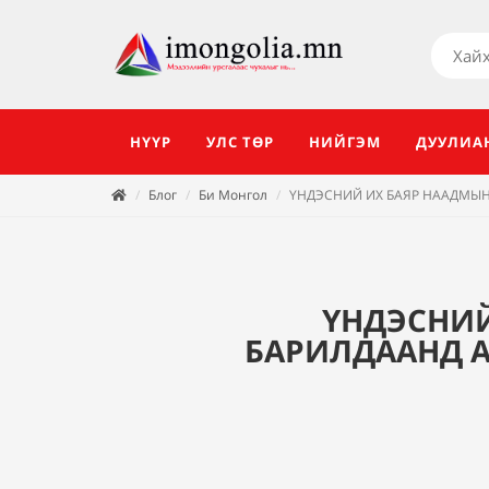
НҮҮР
УЛС ТӨР
НИЙГЭМ
ДУУЛИА
Блог
Би Монгол
ҮНДЭСНИЙ ИХ БАЯР НААДМЫН
ҮНДЭСНИЙ
БАРИЛДААНД А