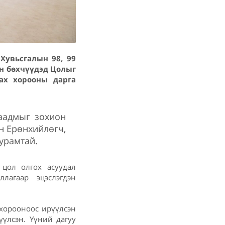
Хувьсгалын 98, 99
н бөхчүүдэд Цолыг
ах хорооны дарга
наадмыг зохион
н Ерөнхийлөгч,
урамтай.
 цол олгох асуудал
лагаар эцэслэгдэн
 хорооноос ирүүлсэн
үлсэн. Үүний дагуу