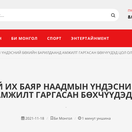
ПҮ
8
Н
БИ МОНГОЛ
СПОРТ
ЭНТЕРТАЙНМЕНТ
 ҮНДЭСНИЙ БӨХИЙН БАРИЛДААНД АМЖИЛТ ГАРГАСАН БӨХЧҮҮДЭД ЦОЛ О
 ИХ БАЯР НААДМЫН ҮНДЭСН
МЖИЛТ ГАРГАСАН БӨХЧҮҮДЭ
.
2021-11-18
Би Монгол
1
минут уншина