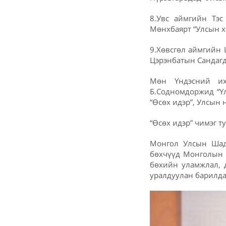
8.Увс аймгийн Тэс
Мөнхбаярт “Улсын х
9.Хөвсгөл аймгийн 
Цэрэнбатын Сандагд
Мөн Үндэсний их
Б.Содномдоржид “Үл
“Өсөх идэр”, Улсын
“Өсөх идэр” чимэг ту
Монгол Улсын Шад
бөхчүүд Монголын т
бөхийн уламжлал, д
уралдуулан барилда