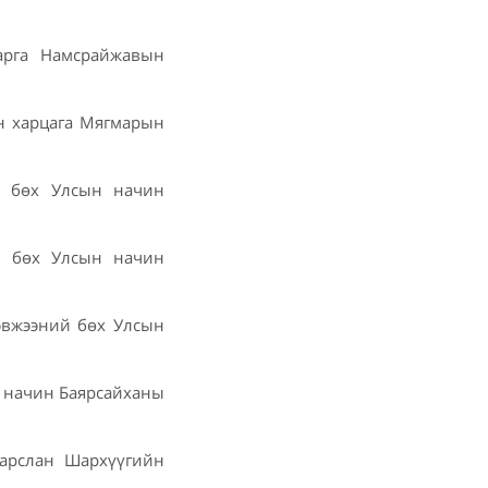
арга Намсрайжавын
ын харцага Мягмарын
й бөх Улсын начин
й бөх Улсын начин
эвжээний бөх Улсын
н начин Баярсайханы
 арслан Шархүүгийн