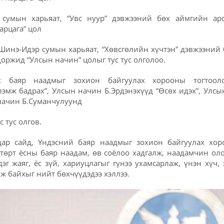
 сумын харьяат, “Увс нуур” дэвжээний бөх аймгийн а
арцага” цол
Шинэ-Идэр сумын харьяат, “Хөвсгөлийн хүчтэн” дэвжээний
оржид “Улсын начин” цолыг тус тус олголоо.
 баяр наадмыг зохион байгуулах хорооны тогтоол
эмж бадрах”, Улсын начин Б.Эрдэнэхүүд “Өсөх идэх”, Улс
 начин Б.Суманчулуунд
с тус олгов.
ар сайд, Үндэсний баяр наадмыг зохион байгуулах хор
өрт ёсны баяр наадам, өв соёлоо хадгалж, наадамчин оло
эг жаяг, ёс зүй, хариуцлагыг гүнээ ухамсарлаж, үнэн хүч, 
ж байхыг нийт бөхчүүдэдээ хэллээ.