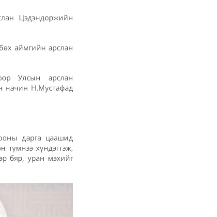
рслан Цэдэндоржийн
 бөх аймгийн арслан
оор Улсын арслан
ын начин Н.Мустафад
ооны дарга цаашид
н түмнээ хүндэтгэж,
эр бяр, уран мэхийг