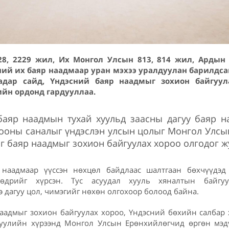
28, 2229 жил, Их Монгол Улсын 813, 814 жил, Ардын 
ний их баяр наадмаар уран мэхээ уралдуулан барилдса
дар сайд, Үндэсний баяр наадмыг зохион байгуул
ийн ордонд гардууллаа.
баяр наадмын тухай хуульд заасны дагуу баяр 
рооны саналыг үндэслэн улсын цолыг Монгол Улсы
 баяр наадмыг зохион байгуулах хороо олгодог ж
наадмаар үүссэн нөхцөл байдлаас шалтгаан бөхчүүдэд
өдрийг хүрсэн. Тус асуудал хууль хяналтын байгуул
 дагуу цол, чимэгийг нөхөн олгохоор болоод байна.
аадмыг зохион байгуулах хороо, Үндэсний бөхийн салбар
хуулийн хүрээнд Монгол Улсын Ерөнхийлөгчид өргөн мэдү