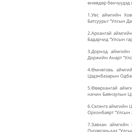
өнөөдөр бөхчүүдэд 
1.Увс аймгийн Хо
Батсуурьт “Улсын Да
2.Архангай аймгийн
Бадарчид “Улсын га
3.Дорнод аймгийн
Доржийн Анарт “Улс
4.Өмнөговь аймги
Цэдэнбазарын Одбая
5.Өвөрхангай аймг
начин Баянзулын Цэ
6.Сэлэнгэ аймгийн 
Орхонбаярт “Улсын 
7.Завхан аймгийн 
Пүрэвгарьдад “Улсын