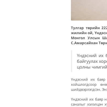
Тулгар төрийн 22
жилийн ой, Үндэс
Монгол Улсын Ша
С.Амарсайхан Төр
Үндэсний их 
байгуулах хо
цолны чимгийг
Үндэсний их баяр 
хойшлогдсоор өнө
шийдвэрлэгдсэн. Энэ
Үндэсний их баяр н
саналыг хэлэлцэн 