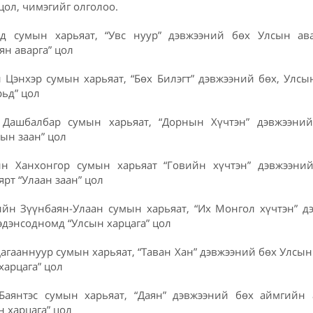
цол, чимэгийг олголоо.
вд сумын харьяат, “Увс нуур” дэвжээний бөх Улсын ав
ян аварга” цол
 Цэнхэр сумын харьяат, “Бөх Билэгт” дэвжээний бөх, Улс
рьд” цол
 Дашбалбар сумын харьяат, “Дорнын Хүчтэн” дэвжээни
ын заан” цол
йн Ханхонгор сумын харьяат “Говийн хүчтэн” дэвжээни
рт “Улаан заан” цол
ийн Зүүнбаян-Улаан сумын харьяат, “Их Монгол хүчтэн” д
дэнсодномд “Улсын харцага” цол
Цагааннуур сумын харьяат, “Таван Хан” дэвжээний бөх Улсы
харцага” цол
Баянтэс сумын харьяат, “Даян” дэвжээний бөх аймгийн
 харцага” цол