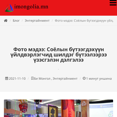
Блог
Энтертайнмент
Фото мэдээ: Соёлын бүтээгдэхүүн үйлдвэ
Фото мэдээ: Соёлын бүтээгдэхүүн
үйлдвэрлэгчид шилдэг бүтээлээрээ
үзэсгэлэн дэлгэлээ
.
2021-11-10
Би Монгол , Энтертайнмент
1
минут уншина