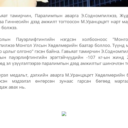
яат тамирчин, Паралимпын аварга Э.Содномпилжээ, Жү
аа Гиннесийн дээд амжилт тогтоосон М.Уранцэцэгт нарт 
 болжээ.
голын Пауэрлифтингийн нэгдсэн холбооноос "Монг
илжээ Монгол Улсын Хөдөлмөрийн баатар боллоо. Түүнд м
 цолыг олгоно" гэсэн байна. Гавьяат тамирчин Э.Содномпил
ын пауэрлифтингийн эрэгтэйчүүдийн -107 кг-ын жинд 2
өөд эл үзүүлэлтээрээ паралимпын дээд амжилтыг шинэчлэн т
рэл медальт, дэлхийн аварга М.Уранцэцэгт Хөдөлмөрийн б
эсэн мэдээлэл өнгөрсөн зунаас гарсан бөгөөд мар
даж авах нь.