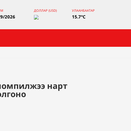
ЯМ
ДОЛЛАР (USD)
УЛААНБААТАР
/9/2026
15.7°C
номпилжээ нарт
олгоно