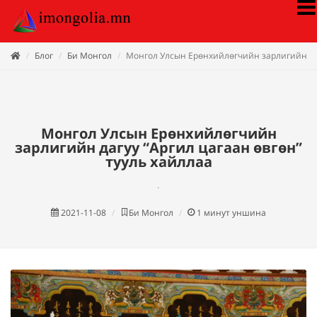
Блог
Би Монгол
Монгол Улсын Ерөнхийлөгчийн зарлигийн даг
Монгол Улсын Ерөнхийлөгчийн
зарлигийн дагуу “Аргил цагаан өвгөн”
тууль хайллаа
.
2021-11-08
Би Монгол
1
минут уншина