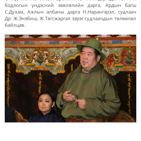
бодлогын үндэсний зөвлөлийн дарга, Ардын багш
С.Дулам, Ажлын албаны дарга Н.Нарангэрэл, судлаач
Др. Ж.Энэбиш, Ж.Төгсжаргал зэрэг судлаачдын төлөөлөл
байлцав.