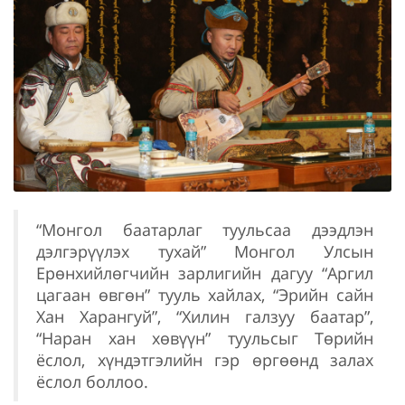
“Монгол баатарлаг туульсаа дээдлэн
дэлгэрүүлэх тухай” Монгол Улсын
Ерөнхийлөгчийн зарлигийн дагуу “Аргил
цагаан өвгөн” тууль хайлах, “Эрийн сайн
Хан Харангуй”, “Хилин галзуу баатар”,
“Наран хан хөвүүн” туульсыг Төрийн
ёслол, хүндэтгэлийн гэр өргөөнд залах
ёслол боллоо.