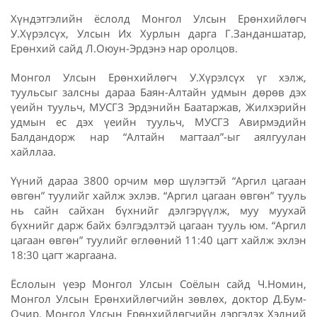
Хүндэтгэлийн ёслолд Монгол Улсын Ерөнхийлөгч
У.Хүрэлсүх, Улсын Их Хурлын дарга Г.Занданшатар,
Ерөнхий сайд Л.Оюун-Эрдэнэ нар оролцов.
Монгол Улсын Ерөнхийлөгч У.Хүрэлсүх үг хэлж,
туульсыг залсны дараа Баян-Алтайн удмын дөрөв дэх
үеийн туульч, МУСГЗ Эрдэнийн Баатаржав, Жилхэрийн
удмын ес дэх үеийн туульч, МУСГЗ Авирмэдийн
Балдандорж нар “Алтайн магтаал”-ыг аялгуулан
хайллаа.
Үүний дараа 3800 орчим мөр шүлэгтэй “Аргил цагаан
өвгөн” туулийг хайлж эхлэв. “Аргил цагаан өвгөн” тууль
нь сайн сайхан бүхнийг дэлгэрүүлж, муу муухай
бүхнийг дарж байх бэлгэдэлтэй цагаан тууль юм. “Аргил
цагаан өвгөн” туулийг өглөөний 11:40 цагт хайлж эхлэн
18:30 цагт жаргаана.
Ёслолын үеэр Монгол Улсын Соёлын сайд Ч.Номин,
Монгол Улсын Ерөнхийлөгчийн зөвлөх, доктор Д.Бум-
Очир, Монгол Улсын Ерөнхийлөгчийн дэргэдэх Хэлний