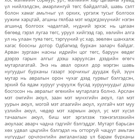
үл нийлэлдсэн, амарлингуй төгс байдалтай, шавь сэлт
болон хамаг амьтныг үл орхих, үргэлж тусыг болгоох
уужим харцтай, агшны гялбаа мэт мэдэгдэхүүнийг нэгэн
агшинд болгоох чадалтай, нүдний эрхэс нь цагаан
бөгөөд гэрэл лугаа төгс, уруул хийгээд гар, хөлийн алга
ул нь улаан туяа төгс, тэргүүний үс хар, зөөлөн шанхалж
хагас боосны дотор Одбагмэд бурхан заларч байдаг.
Арван зургаан насны идрийн цог төгс, баруун өвдөг
дээрээ гарын алгыг дээш харуулсан дээдийн өгөгч
мутарлагатай. Энэ нь авал орхил дор мэргэн шавь
нугуудыг бурханы газарт зорчихыг дуудаж буй, зүүн
мутар нь авралын орон чухаг дээд гурвыг бэлгэдсэн,
эрхий ба ядам хурууг учруулж бусад хуруунуудыг дээш
босгосон нь авралыг өгөхийн мутарлага болно. Арслан
мэт омгийн аюул, заан мэт мунхгийн аюул, гал мэт
уурын аюул, могой мэт атаагийн аюул, хулгайч мэт муу
үзлийн аюул, чөдөр мэт хармын аюул, ус мэт хүсэл
тачаалын аюул, биш мэт эргэлзэж тээнэгэлзэхийн
аюулаас аварч чадна гэдгийг бэлгэддэг. Мутарт барьсан
хөх удвал цэцгийн бэлгэдэл нь огторгуй чацуут амьтан
нугуудыг орчлонгийн амгалангаар үл барам бурханы