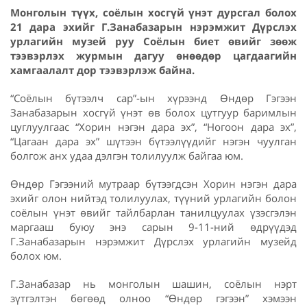
Монголын түүх, соёлын хосгүй үнэт дурсгал болох
21 дара эхийг Г.Занабазарын нэрэмжит Дүрслэх
урлагийн музей руу Соёлын биет өвийг зөөж
тээвэрлэх журмын дагуу өнөөдөр цагдаагийн
хамгаалалт дор тээвэрлэж байна.
“Соёлын бүтээлч сар”-ын хүрээнд Өндөр Гэгээн
Занабазарын хосгүй үнэт өв болох цутгуур баримлын
цуглуулгаас “Хорин нэгэн дара эх”, “Ногоон дара эх”,
“Цагаан дара эх” шүтээн бүтээлүүдийг нэгэн чуулган
болгож анх удаа дэлгэн толилуулж байгаа юм.
Өндөр Гэгээний мутраар бүтээгдсэн Хорин нэгэн дара
эхийг олон нийтэд толилуулах, түүний урлагийн болон
соёлын үнэт өвийг тайлбарлан танилцуулах үзэсгэлэн
маргааш буюу энэ сарын 9-11-ний өдрүүдэд
Г.Занабазарын нэрэмжит Дүрслэх урлагийн музейд
болох юм.
Г.Занабазар нь монголын шашин, соёлын нэрт
зүтгэлтэн бөгөөд олноо “Өндөр гэгээн” хэмээн