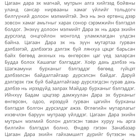
Цагаан дара эх магнай, мутрын алга хийгээд бойвны
уланд сансар нирвааны хамаг үйлийг тольдогч
билгүүний долоон мэлмийтэй. Энэ нь энэ ертөнц дээр
зовсон хамаг амьтныг харах сонор сэрэмжийн бэлгэдэл
болдог. Энэхүү долоон мэлмийт Дара эх нь дара эхийн
дүрслэлд онцгойлон монголд уламжлагдан үлдсэн
байна. Цагаан Дара эх нь зүүн мутартаа гурван
дэлбээтэй, дэлбээгээ дэлгэж буй лянхуа цэцэг барьсан
байх бөгөөд анхных нь өнгөрсөн цаг үед заларсан
Будда болох Кашапаг бэлгэддэг. Хоёр дахь дэлбээ нь
Шагжамуни бурханыг бэлгэддэг бөгөөд гүйцэт
дэлбээлсэн байдалтайгаар дүрсэлсэн байдаг. Даруй
дэлгэрэх гэж буй байдалтайгаар дүрслэгдсэн гурав дахь
дэлбээ нь ирээдүйд залрах Майдар бурханыг бэлгэддэг.
Ийнхүү Бадам цэцгээр дамжуулан Дара эх бурханыг
өнгөрсөн, одоо, ирээдүй гурван цагийн бурханы
бэлгэдэл болгон дүрсэлдэг ажээ. Өглөгийн мутарлагыг
ихэвчлэн баруун мутраар үйлддэг. Цагаан Дара эхийн
мутрын мэлмий болон дэлгэсэн таван хуруу нь арга
билгийн бэлгэдэл болно. Өндөр гэгээн Занабазар
Цагаан Дара эхийн гайхамшигт дүрийг бүтээсэн нь