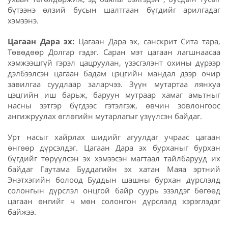
бүтээнэ өлзий бусын шалтгаан бүгдийг арилгадаг
хэмээнэ.
Цагаан Дара эх:
Цагаан Дара эх, санскрит Сита тара,
Төвөдөөр Долгар гэдэг. Саран мэт цагаан лагшнаасаа
хэмжээшгүй гэрэл цацруулан, үзэсгэлэнт охины дүрээр
дэлбээлсэн цагаан бадам цэцгийн мандал дээр очир
завилгаа суудлаар заларчээ. Зүүн мутартаа лянхуа
цэцгийн иш барьж, баруун мутраар хамаг амьтныг
насны зэтгэр бүгдээс гэтэлгэж, өвчин зовлонгоос
ангижруулах өглөгийн мутарлагыг үзүүлсэн байдаг.
Урт насыг хайрлах шидийг агуулдаг учраас цагаан
өнгөөр дүрсэлдэг. Цагаан Дара эх бурханыг бурхан
бүгдийг төрүүлсэн эх хэмээсэн магтаал тайлбарууд их
байдаг Гаутама Буддагийн эх хатан Маяа эртний
Энэтхэгийн болоод Буддын шашны бурхан дүрслэлд
солонгын дүрслэл онцгой байр суурь эзэлдэг бөгөөд
цагаан өнгийг ч мөн солонгон дүрслэлд хэрэглэдэг
байжээ.