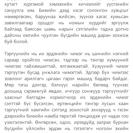
хутагт хүргэмой хэмээхийн хичээлийг үүсгэхийн
сануулга юм. Биеийн дээд хэсэг солонгон хувцсыг
нөмөргөсөн, баруунаа жийсэн, зүүнээ хагас хумьсан
завилгаагаар оршдог нь номын хүрдийг эргүүлж
байгаад баяссан шавь нарын сэтгэлийн гадна дотно
дайсны омгийн чуулган бүгдийн машид даран зохиож
буй болой.
Тэргүүнийх нь их эрдэнийн чимэг нь шинийн нэгний
сараар оройгоо чимсэн, тэдгээр нь тэнгэр хүмүүний
чимгээс гайхамшигтай, ялгамжаатай. Хүзүүний чимэг
тэргүүтэн бусад унжлага чимэгтэй. Эдгээр бүх чимгээс
зовлонг арилгагч цагаан гэрэл машид бадарч байдаг.
Мөр тэгш дэлгэр, бэлхүүс нарийн бөгөөд түүнээс
доошид сэрэмжгүй явдал, ичгүүр сонжуур тэргүүтнийг
хаасныг бэлгэдэн хормогчоор их эрдэнийн чимэг
сэлттэй бүс бүсэлсэн, ертөнцийн тэнгэр лусын хаан
тэргүүтний хамгийн сэтгэлд зохистой эхнэрүүд ч гэсэн
дээрхийн биеийн намба төрхтэй тэнцэлдэж үл чадах гоо
үзэсгэлэнтэй. Өнгөрсөн, одоо, ирээдүйд залрах бурхан
бүгдийн үйлсийн эрдэм нь гэтэлгэгч ногоон эхийн